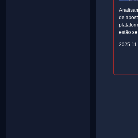
Analisam
de apost
platafor
estão se
2025-11