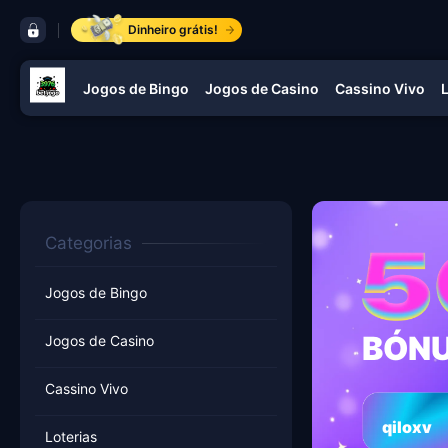
barra de controles 3976 bet jogo
Dinheiro grátis!
Jogos de Bingo
Jogos de Casino
Cassino Vivo
L
navegação 3976 bet jogo
Categorias
Jogos de Bingo
BÓNU
Jogos de Casino
Cassino Vivo
qiloxv
Loterias