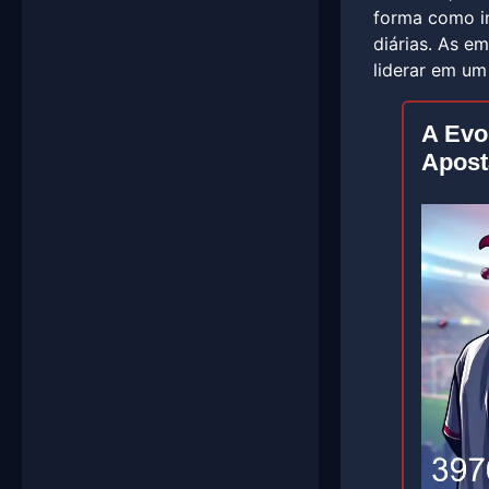
forma como i
diárias. As e
liderar em um
A Evo
Apost