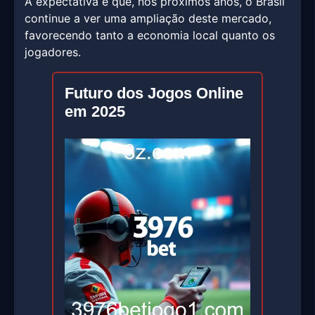
A expectativa é que, nos próximos anos, o Brasil
continue a ver uma ampliação deste mercado,
favorecendo tanto a economia local quanto os
jogadores.
Futuro dos Jogos Online
em 2025