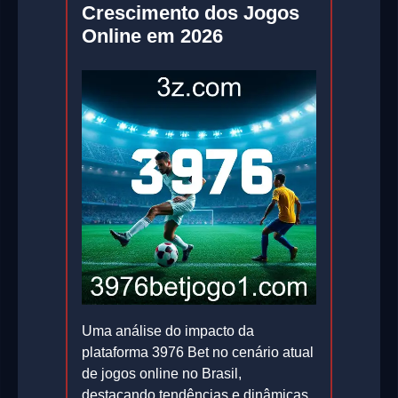
Crescimento dos Jogos
Online em 2026
Uma análise do impacto da
plataforma 3976 Bet no cenário atual
de jogos online no Brasil,
destacando tendências e dinâmicas