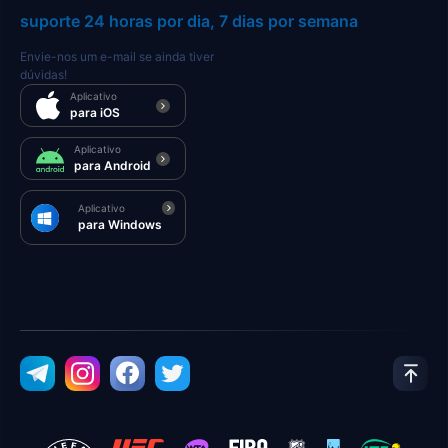
suporte 24 horas por dia, 7 dias por semana
Envie-nos um e-mail se ainda tiver
dúvidas!
Aplicativo
para iOS
Aplicativo
para Android
Aplicativo
para Windows