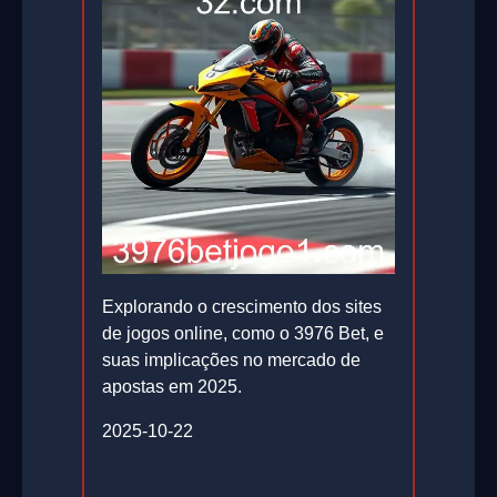
Explorando o crescimento dos sites
de jogos online, como o 3976 Bet, e
suas implicações no mercado de
apostas em 2025.
2025-10-22