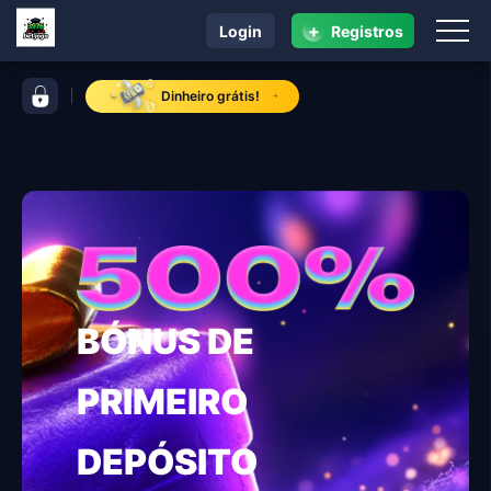
+
Login
Registros
navegação 3976 bet jogo
barra de controles 3976 bet jogo
Dinheiro grátis!
BÓNUS DE
PRIMEIRO
DEPÓSITO