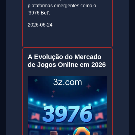
plataformas emergentes como o
'3976 Bet'.
2026-06-24
A Evolução do Mercado
de Jogos Online em 2026