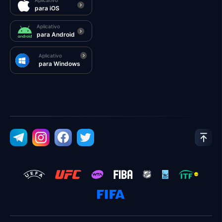
Aplicativo
para iOS
Aplicativo
para Android
Aplicativo
para Windows