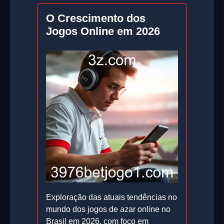
O Crescimento dos
Jogos Online em 2026
Exploração das atuais tendências no
mundo dos jogos de azar online no
Brasil em 2026, com foco em