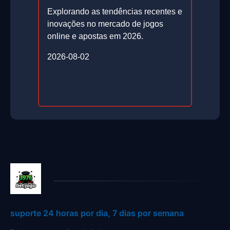
Explorando as tendências recentes e
inovações no mercado de jogos
online e apostas em 2026.
2026-08-02
suporte 24 horas por dia, 7 dias por semana