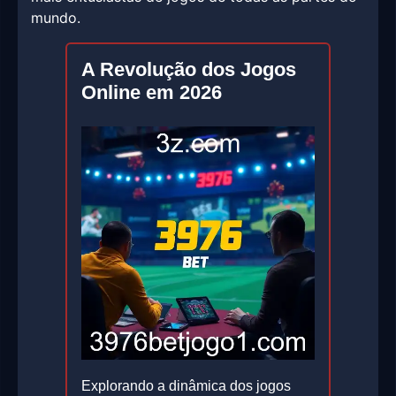
mundo.
A Revolução dos Jogos
Online em 2026
Explorando a dinâmica dos jogos