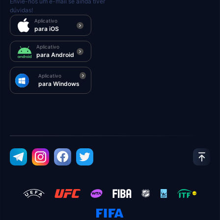
Envie-nos um e-mail se ainda tiver
dúvidas!
Aplicativo
para iOS
Aplicativo
para Android
Aplicativo
para Windows