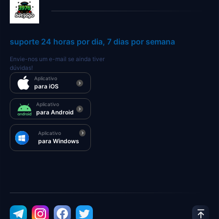
suporte 24 horas por dia, 7 dias por semana
Envie-nos um e-mail se ainda tiver
dúvidas!
Aplicativo
para iOS
Aplicativo
para Android
Aplicativo
para Windows