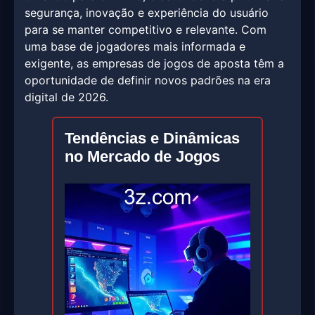
segurança, inovação e experiência do usuário
para se manter competitivo e relevante. Com
uma base de jogadores mais informada e
exigente, as empresas de jogos de aposta têm a
oportunidade de definir novos padrões na era
digital de 2026.
Tendências e Dinâmicas
no Mercado de Jogos