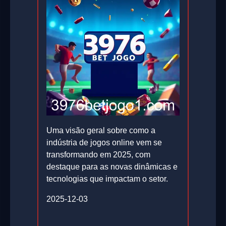
Uma visão geral sobre como a
indústria de jogos online vem se
transformando em 2025, com
destaque para as novas dinâmicas e
tecnologias que impactam o setor.
2025-12-03