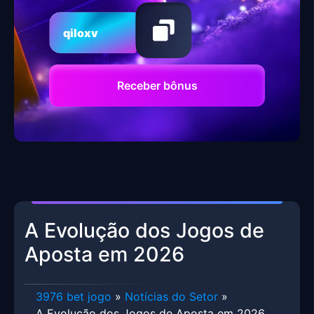
qiloxv
Receber bônus
A Evolução dos Jogos de
Aposta em 2026
3976 bet jogo
»
Notícias do Setor
»
A Evolução dos Jogos de Aposta em 2026