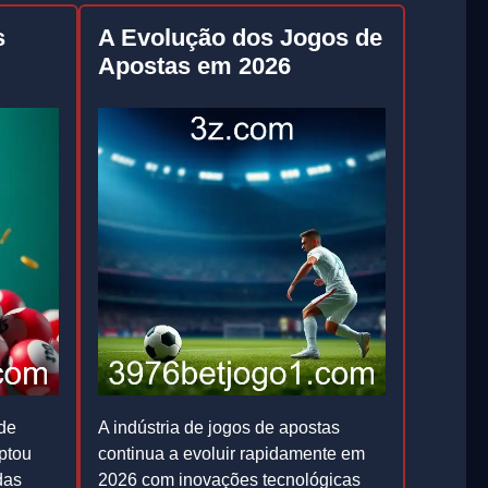
s
A Evolução dos Jogos de
Apostas em 2026
de
A indústria de jogos de apostas
ptou
continua a evoluir rapidamente em
das
2026 com inovações tecnológicas