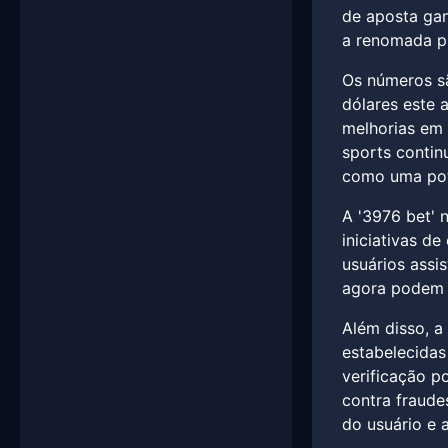
de aposta gan
a renomada pl
Os números sã
dólares este 
melhorias em 
sports contin
como uma pot
A '3976 bet' 
iniciativas d
usuários assi
agora podem 
Além disso, a
estabelecidas
verificação p
contra fraude
do usuário e 