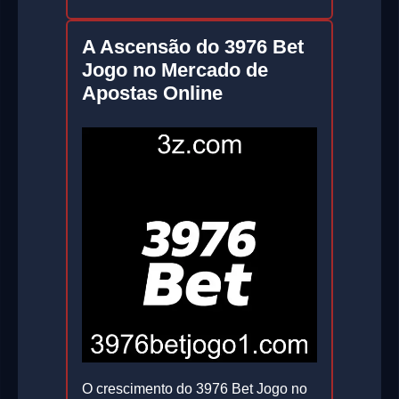
A Ascensão do 3976 Bet
Jogo no Mercado de
Apostas Online
O crescimento do 3976 Bet Jogo no