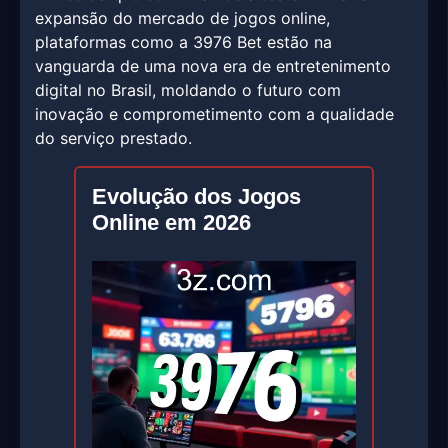
expansão do mercado de jogos online,
plataformas como a 3976 Bet estão na
vanguarda de uma nova era de entretenimento
digital no Brasil, moldando o futuro com
inovação e comprometimento com a qualidade
do serviço prestado.
Evolução dos Jogos
Online em 2026