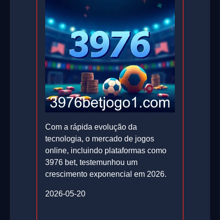
Com a rápida evolução da
tecnologia, o mercado de jogos
online, incluindo plataformas como
3976 bet, testemunhou um
crescimento exponencial em 2026.
2026-05-20