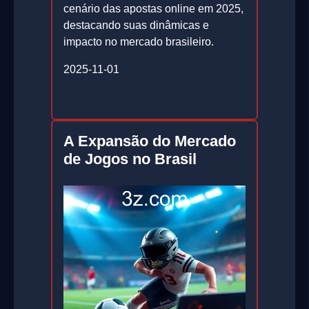
cenário das apostas online em 2025,
destacando suas dinâmicas e
impacto no mercado brasileiro.
2025-11-01
A Expansão do Mercado
de Jogos no Brasil