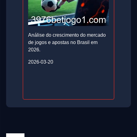
Análise do crescimento do mercado
de jogos e apostas no Brasil em
2026.
2026-03-20