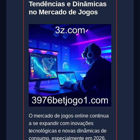
Tendências e Dinâmicas
no Mercado de Jogos
O mercado de jogos online continua
a se expandir com inovações
tecnológicas e novas dinâmicas de
consumo, especialmente em 2026.