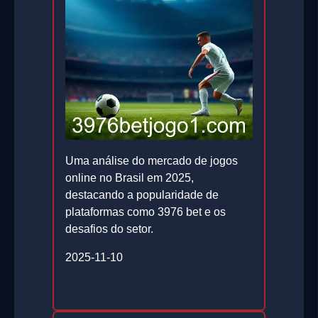
Uma análise do mercado de jogos
online no Brasil em 2025,
destacando a popularidade de
plataformas como 3976 bet e os
desafios do setor.
2025-11-10