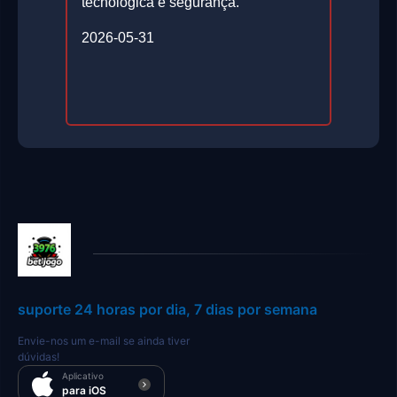
tecnológica e segurança.
2026-05-31
suporte 24 horas por dia, 7 dias por semana
Envie-nos um e-mail se ainda tiver
dúvidas!
Aplicativo
para iOS