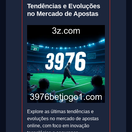
Tendências e Evoluções
no Mercado de Apostas
Explore as últimas tendências e
evoluções no mercado de apostas
online, com foco em inovação