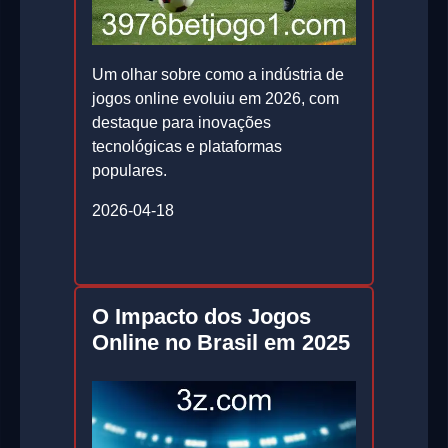
Um olhar sobre como a indústria de
jogos online evoluiu em 2026, com
destaque para inovações
tecnológicas e plataformas
populares.
2026-04-18
O Impacto dos Jogos
Online no Brasil em 2025