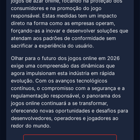
jogos de azar online, focando na proteção dos
consumidores e na promoção do jogo
responsável. Estas medidas tem um impacto
direto na forma como as empresas operam,
forçando-as a inovar e desenvolver soluções que
atendam aos padrões de conformidade sem
sacrificar a experiência do usuário.
Olhar para o futuro dos jogos online em 2026
exige uma compreensão das dinâmicas que
agora impulsionam esta indústria em rápida
evolução. Com os avanços tecnológicos
contínuos, o compromisso com a segurança e a
regulamentação responsável, o panorama dos
jogos online continuará a se transformar,
oferecendo novas oportunidades e desafios para
desenvolvedores, operadores e jogadores ao
redor do mundo.