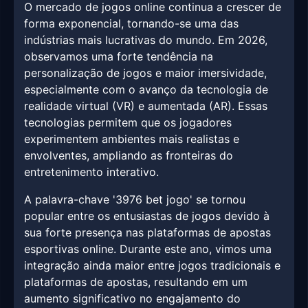
O mercado de jogos online continua a crescer de
forma exponencial, tornando-se uma das
indústrias mais lucrativas do mundo. Em 2026,
observamos uma forte tendência na
personalização de jogos e maior imersividade,
especialmente com o avanço da tecnologia de
realidade virtual (VR) e aumentada (AR). Essas
tecnologias permitem que os jogadores
experimentem ambientes mais realistas e
envolventes, ampliando as fronteiras do
entretenimento interativo.
A palavra-chave '3976 bet jogo' se tornou
popular entre os entusiastas de jogos devido à
sua forte presença nas plataformas de apostas
esportivas online. Durante este ano, vimos uma
integração ainda maior entre jogos tradicionais e
plataformas de apostas, resultando em um
aumento significativo no engajamento do