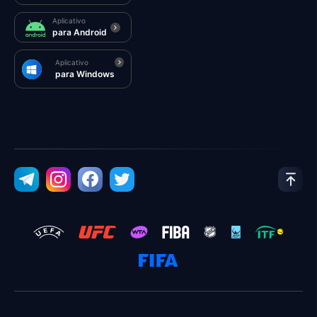
Aplicativo
para Android
Aplicativo
para Windows