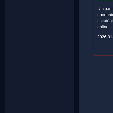
Um pano
oportuni
estratég
online.
2026-01