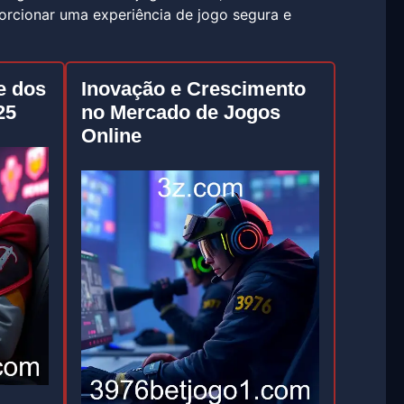
orcionar uma experiência de jogo segura e
e dos
Inovação e Crescimento
25
no Mercado de Jogos
Online