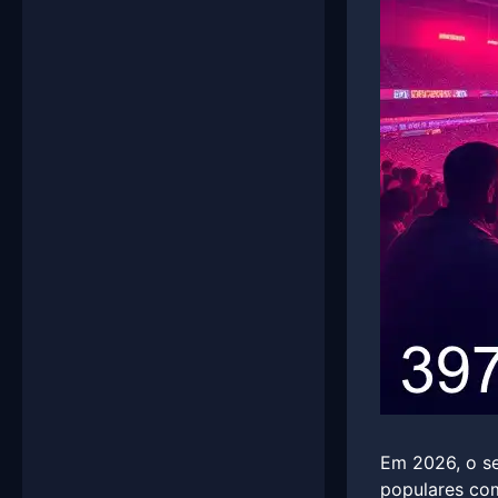
Em 2026, o se
populares com