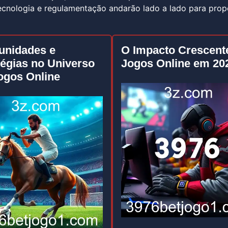
ecnologia e regulamentação andarão lado a lado para prop
unidades e
O Impacto Crescent
tégias no Universo
Jogos Online em 20
ogos Online