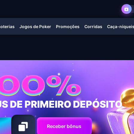
oterias
Jogos de Poker
Promoções
Corridas
Caça-níquei
S DE PRIMEIRO DEPÓSITO
Receber bônus