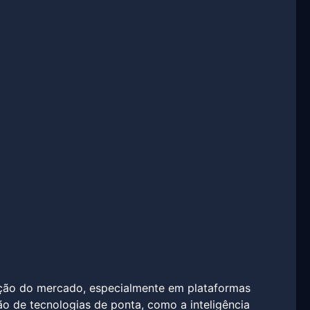
ução do mercado, especialmente em plataformas
ão de tecnologias de ponta, como a inteligência