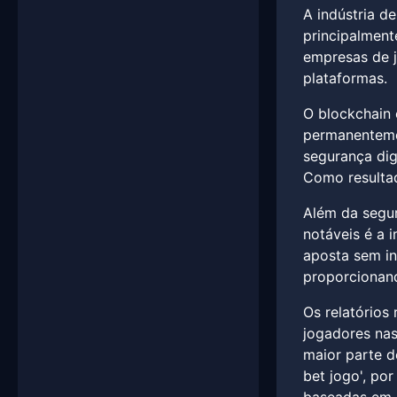
A indústria d
principalment
empresas de j
plataformas.
O blockchain 
permanentemen
segurança dig
Como resultad
Além da segur
notáveis é a 
aposta sem in
proporcionand
Os relatórios
jogadores nas
maior parte d
bet jogo', po