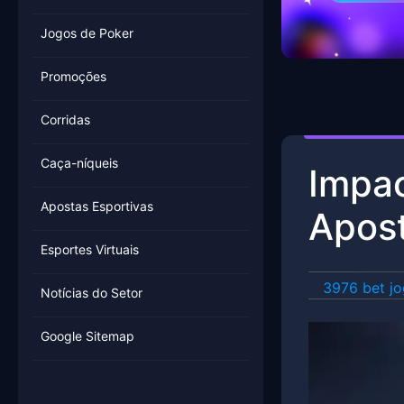
Jogos de Poker
Promoções
Corridas
Caça-níqueis
Impac
Apostas Esportivas
Apos
Esportes Virtuais
3976 bet j
Notícias do Setor
Google Sitemap