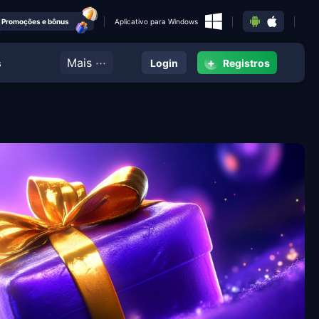
Promoções e bônus
Aplicativo para Windows
···
Mais
+
s
Login
Registros