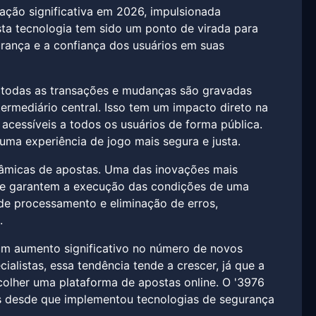
ação significativa em 2026, impulsionada
sta tecnologia tem sido um ponto de virada para
rança e a confiança dos usuários em suas
ue todas as transações e mudanças são gravadas
rmediário central. Isso tem um impacto direto na
 acessíveis a todos os usuários de forma pública.
ma experiência de jogo mais segura e justa.
nâmicas de apostas. Uma das inovações mais
m e garantem a execução das condições de uma
de processamento e eliminação de erros,
.
um aumento significativo no número de novos
alistas, essa tendência tende a crescer, já que a
colher uma plataforma de apostas online. O '3976
s desde que implementou tecnologias de segurança