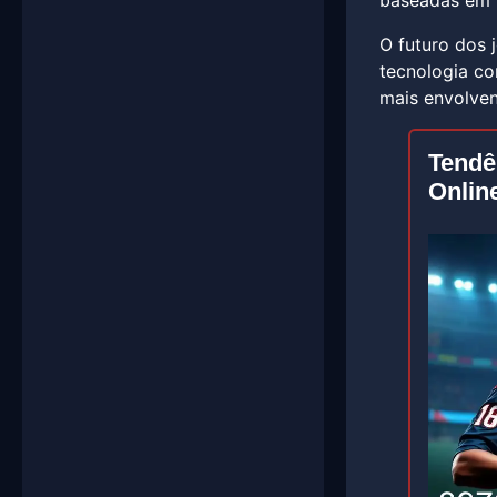
baseadas em 
O futuro dos 
tecnologia co
mais envolven
Tendê
Onlin