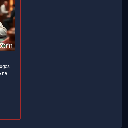
jogos
o na