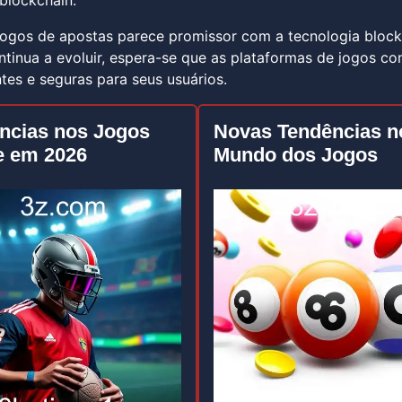
blockchain.
jogos de apostas parece promissor com a tecnologia bloc
ntinua a evoluir, espera-se que as plataformas de jogos co
tes e seguras para seus usuários.
ncias nos Jogos
Novas Tendências n
e em 2026
Mundo dos Jogos