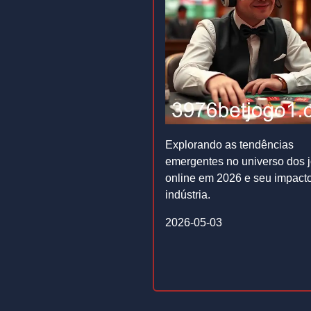
Explorando as tendências
emergentes no universo dos 
online em 2026 e seu impact
indústria.
2026-05-03