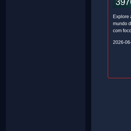
Explore 
mundo do
com foco
2026-06