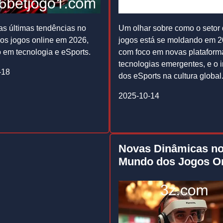
as últimas tendências no
Um olhar sobre como o setor
s jogos online em 2026,
jogos está se moldando em 2
 em tecnologia e eSports.
com foco em novas plataform
tecnologias emergentes, e o 
-18
dos eSports na cultura global
2025-10-14
Novas Dinâmicas n
Mundo dos Jogos On