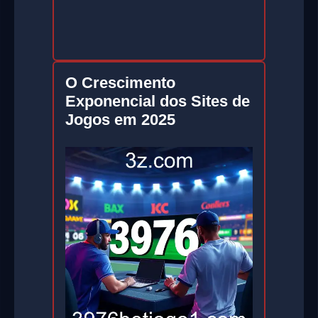
O Crescimento
Exponencial dos Sites de
Jogos em 2025