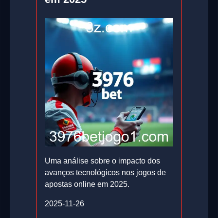
Uma análise sobre o impacto dos
avanços tecnológicos nos jogos de
apostas online em 2025.
2025-11-26