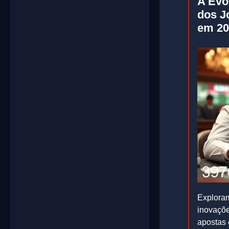
A Evo
dos J
em 20
Exploram
inovaçõ
apostas