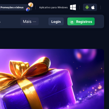
Promoções e bônus
Aplicativo para Windows
···
Mais
+
s
Login
Registros