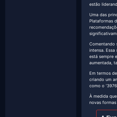
estão lideran
Uma das princi
Plataformas d
recomendaçõe
significativa
Comentando so
intensa. Essa
está sempre e
aumentada, ta
Em termos de 
criando um am
como o '3976 
À medida que 
novas formas 