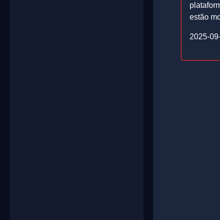
platafor
estão mo
2025-09