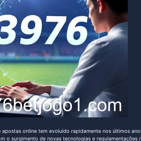
apostas online tem evoluído rapidamente nos últimos ano
om o surgimento de novas tecnologias e regulamentações ma