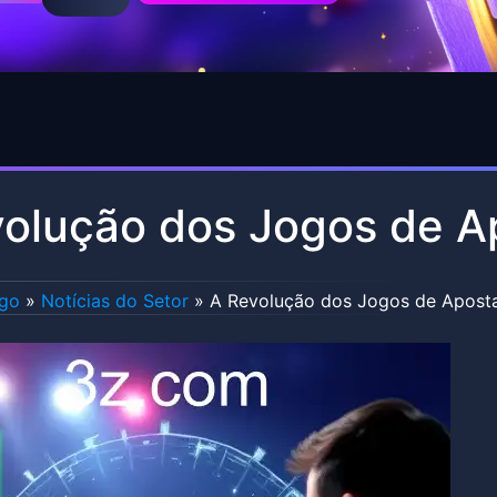
volução dos Jogos de 
ogo
»
Notícias do Setor
»
A Revolução dos Jogos de Apost