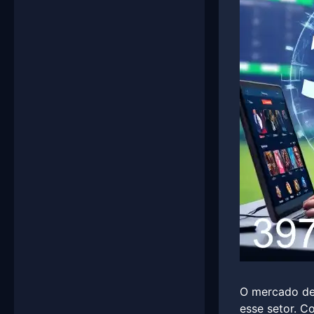
O mercado de 
esse setor. C