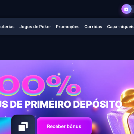
oterias
Jogos de Poker
Promoções
Corridas
Caça-níquei
S DE PRIMEIRO DEPÓSITO
Receber bônus