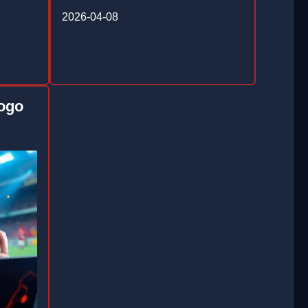
2026-04-08
ogo