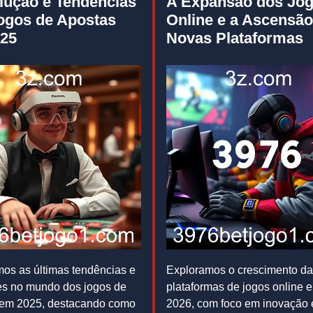
lução e Tendências
A Expansão dos Jo
ogos de Apostas
Online e a Ascensão
25
Novas Plataformas
os as últimas tendências e
Exploramos o crescimento d
es no mundo dos jogos de
plataformas de jogos online 
 em 2025, destacando como
2026, com foco em inovação 