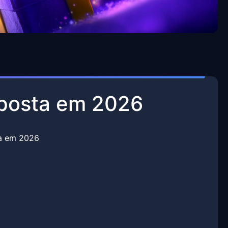
Aposta em 2026
a em 2026