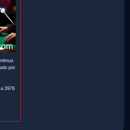
ontinua
ado por
 a 3976