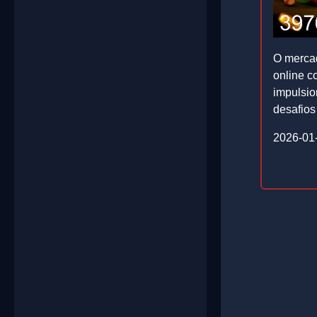
O mercad
online c
impulsio
desafios
2026-01