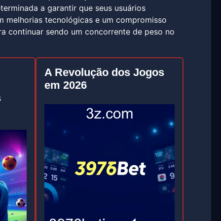
terminada a garantir que seus usuários
em melhorias tecnológicas e um compromisso
ara continuar sendo um concorrente de peso no
A Revolução dos Jogos
em 2026
s