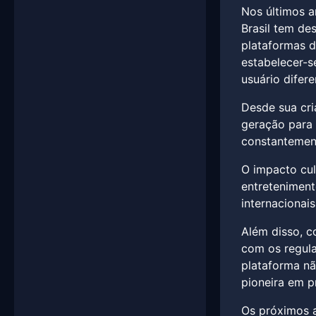
Nos últimos a
Brasil tem de
plataformas d
estabelecer-s
usuário difere
Desde sua cri
geração para 
constantement
O impacto cul
entreteniment
internacionai
Além disso, c
com os regula
plataforma nã
pioneira em p
Os próximos 