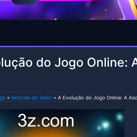
lução do Jogo Online:
ogo
»
Notícias do Setor
»
A Evolução do Jogo Online: A As