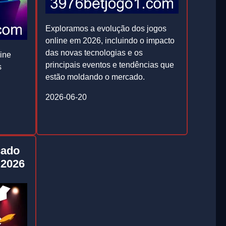
Exploramos a evolução dos jogos
online em 2026, incluindo o impacto
das novas tecnologias e os
ine
principais eventos e tendências que
s
estão moldando o mercado.
2026-06-20
cado
 2026