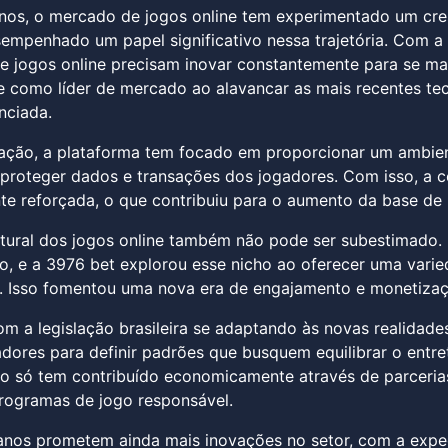
nos, o mercado de jogos online tem experimentado um cre
sempenhado um papel significativo nessa trajetória. Com a
e jogos online precisam inovar constantemente para se m
e como líder de mercado ao alavancar as mais recentes te
nciada.
ação, a plataforma tem focado em proporcionar um ambiente
proteger dados e transações dos jogadores. Com isso, a 
e reforçada, o que contribuiu para o aumento da base de
tural dos jogos online também não pode ser subestimado. No
o, e a 3976 bet explorou esse nicho ao oferecer uma vari
s. Isso fomentou uma nova era de engajamento e monetizaç
om a legislação brasileira se adaptando às novas realidades
dores para definir padrões que busquem equilibrar o entre
o só tem contribuído economicamente através de parceria
rogramas de jogo responsável.
anos prometem ainda mais inovações no setor, com a expe