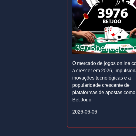
O mercado de jogos online c
a crescer em 2026, impulsion
inovações tecnológicas e a
popularidade crescente de
plataformas de apostas como
Bet Jogo.
2026-06-06