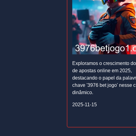
Exploramos o crescimento dos
de apostas online em 2025,
destacando o papel da palavr
chave '3976 bet jogo' nesse 
dinâmico.
2025-11-15