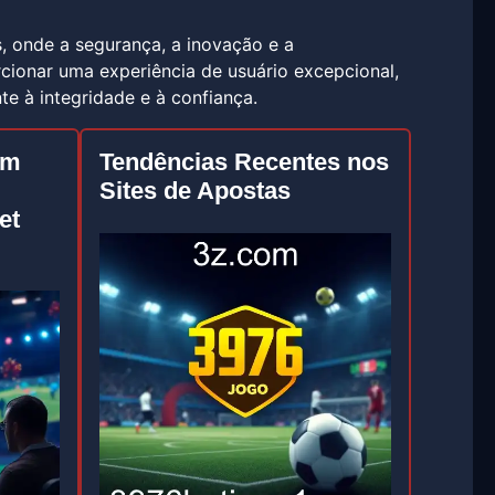
 onde a segurança, a inovação e a
cionar uma experiência de usuário excepcional,
 à integridade e à confiança.
em
Tendências Recentes nos
Sites de Apostas
et