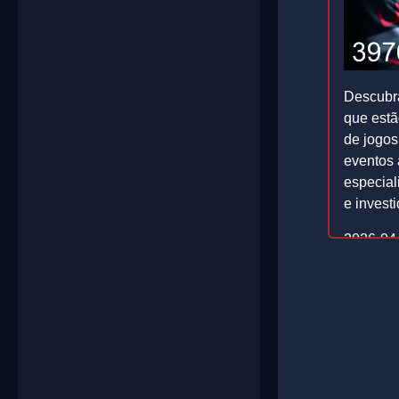
Descubra
que estã
de jogos
eventos 
especial
e investi
2026-04