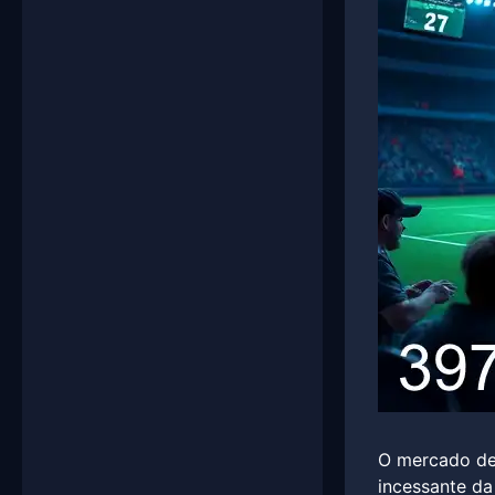
O mercado de 
incessante da