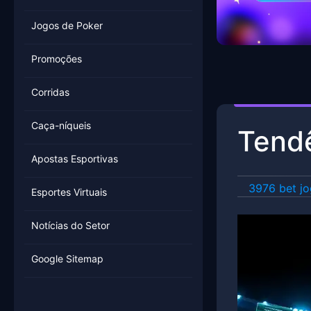
Jogos de Poker
Promoções
Corridas
Caça-níqueis
Tendê
Apostas Esportivas
3976 bet j
Esportes Virtuais
Notícias do Setor
Google Sitemap