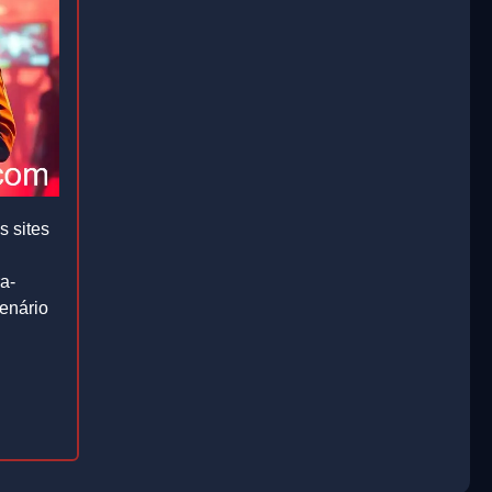
 sites
a-
cenário