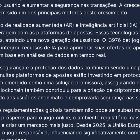
o usuário e aumentar a segurança nas transações. A cresce
em sido um dos principais motores deste crescimento.
o de realidade aumentada (AR) e inteligência artificial (I
eragem com as plataformas de apostas. Essas tecnologias 
s, atraindo uma nova geração de usuários. O '3976 bet jog
integrou recursos de IA para aprimorar suas ofertas de ap
m base em análises de dados em tempo real.
 segurança e a proteção dos dados continuam sendo uma p
 muitas plataformas de apostas estão investindo em proto
em emergido como uma solução promissora, assegurando qu
blockchain também contribuiu para a criação de criptomoe
do aos usuários anonimato e comprovada segurança nas su
s regulamentações globais também não pode ser subestima
 prósperos para o jogo online, o ambiente regulatório mais
 e criar um mercado mais justo. Desde 2025, a União Eur
 o jogo responsável, influenciando significativamente co