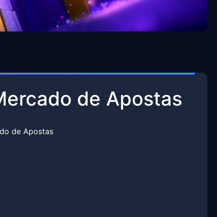
Mercado de Apostas
ado de Apostas