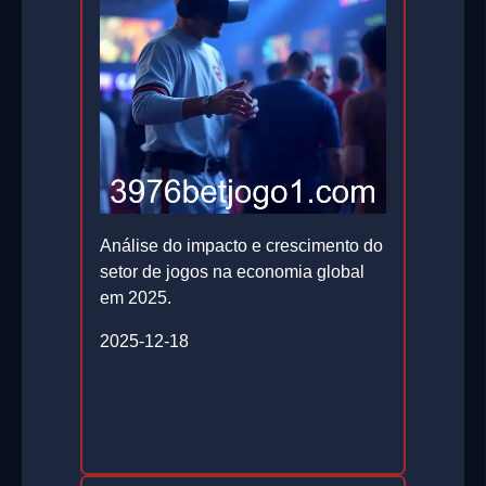
Análise do impacto e crescimento do
setor de jogos na economia global
em 2025.
2025-12-18