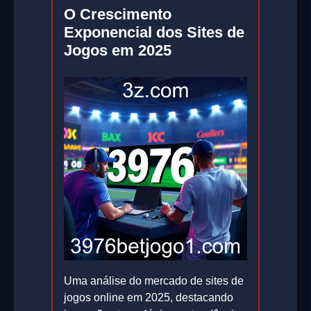
O Crescimento
Exponencial dos Sites de
Jogos em 2025
Uma análise do mercado de sites de
jogos online em 2025, destacando