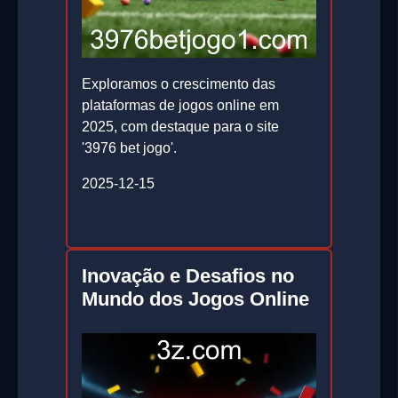
Exploramos o crescimento das
plataformas de jogos online em
2025, com destaque para o site
'3976 bet jogo'.
2025-12-15
Inovação e Desafios no
Mundo dos Jogos Online