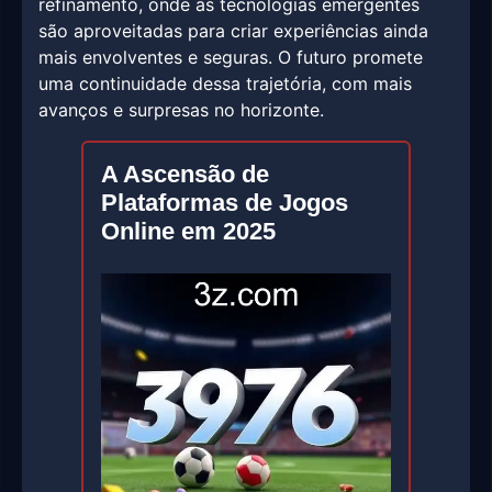
refinamento, onde as tecnologias emergentes
são aproveitadas para criar experiências ainda
mais envolventes e seguras. O futuro promete
uma continuidade dessa trajetória, com mais
avanços e surpresas no horizonte.
A Ascensão de
Plataformas de Jogos
Online em 2025