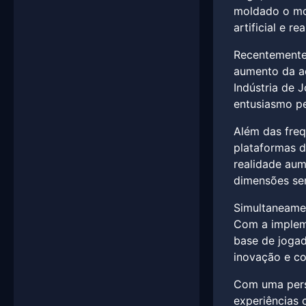
moldado o mod
artificial e r
Recentemente,
aumento da ac
Indústria de 
entusiasmo pe
Além das freq
plataformas d
realidade aum
dimensões sem
Simultaneamen
Com a impleme
base de jogad
inovação e co
Com uma pers
experiências 