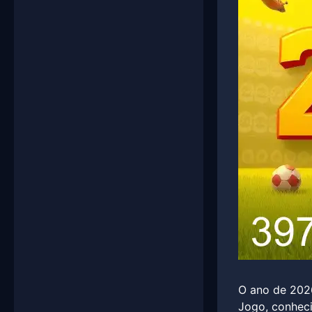
O ano de 2026
Jogo, conheci