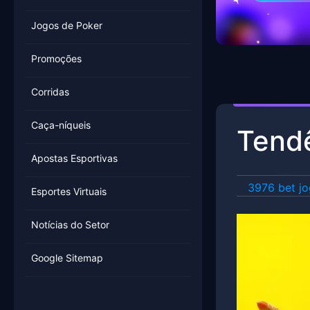
Jogos de Poker
Promoções
Corridas
Caça-níqueis
Tend
Apostas Esportivas
3976 bet j
Esportes Virtuais
Notícias do Setor
Google Sitemap