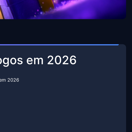
ogos em 2026
 em 2026