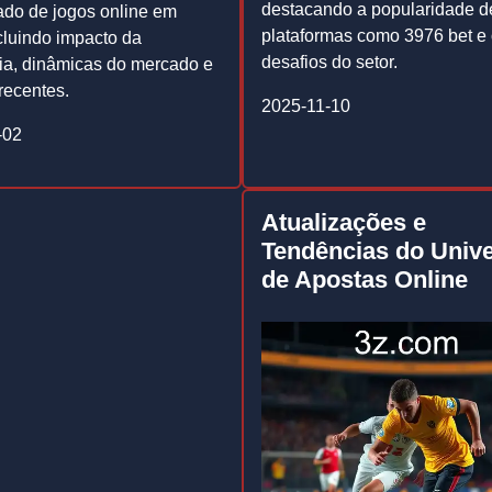
destacando a popularidade d
do de jogos online em
plataformas como 3976 bet e
cluindo impacto da
desafios do setor.
ia, dinâmicas do mercado e
recentes.
2025-11-10
-02
Atualizações e
Tendências do Univ
de Apostas Online