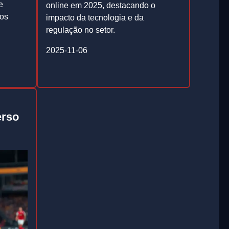
e
online em 2025, destacando o
 os
impacto da tecnologia e da
regulação no setor.
2025-11-06
erso