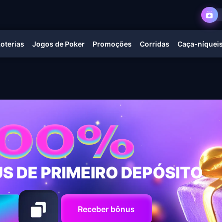
oterias
Jogos de Poker
Promoções
Corridas
Caça-níquei
S DE PRIMEIRO DEPÓSITO
Receber bônus