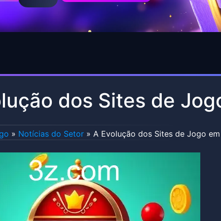
lução dos Sites de Jo
ogo
»
Notícias do Setor
»
A Evolução dos Sites de Jogo em