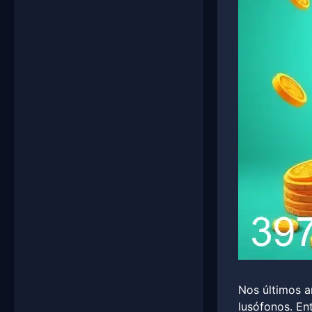
Nos últimos a
lusófonos. En