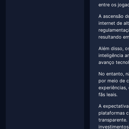
entre os joga
A ascensão do
internet de a
regulamentaçã
resultando e
Além disso, o
inteligência a
avanço tecnol
No entanto, n
por meio de c
experiências,
fãs leais.
A expectativa
plataformas c
transparente.
investimentos