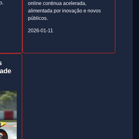
o.
online continua acelerada,
alimentada por inovação e novos
públicos.
2026-01-11
s
dade