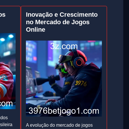
os
Inovação e Crescimento
no Mercado de Jogos
Online
 dos
ileira
A evolução do mercado de jogos