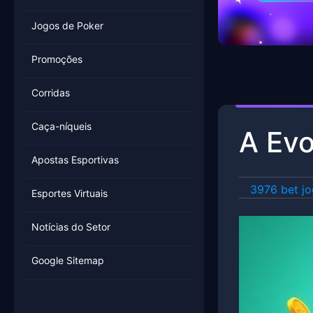
Jogos de Poker
Promoções
Corridas
Caça-níqueis
A Evo
Apostas Esportivas
3976 bet j
Esportes Virtuais
Notícias do Setor
Google Sitemap