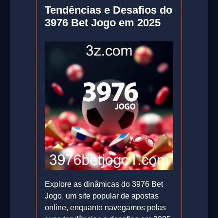
Tendências e Desafios do
3976 Bet Jogo em 2025
Explore as dinâmicas do 3976 Bet
Jogo, um site popular de apostas
online, enquanto navegamos pelas