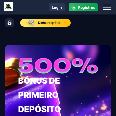
+
Login
Registros
navegação 3976 bet jogo
barra de controles 3976 bet jogo
Dinheiro grátis!
BÓNUS DE
PRIMEIRO
DEPÓSITO