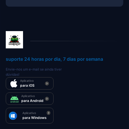
suporte 24 horas por dia, 7 dias por semana
Envie-nos um e-mail se ainda tiver
dúvidas!
Aplicativo
para iOS
Aplicativo
para Android
Aplicativo
para Windows