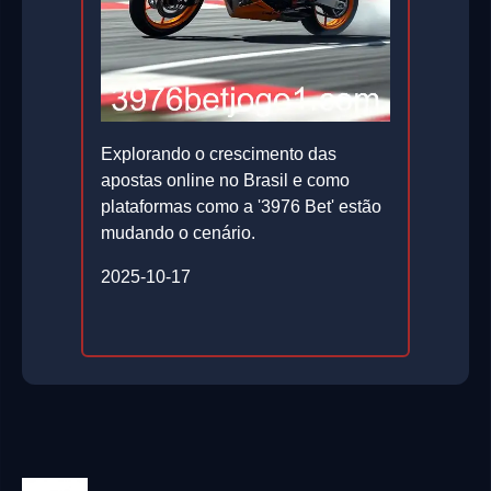
Explorando o crescimento das
apostas online no Brasil e como
plataformas como a '3976 Bet' estão
mudando o cenário.
2025-10-17