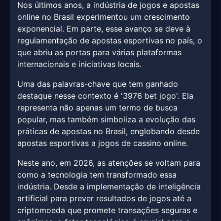
Nos últimos anos, a indústria de jogos e apostas
online no Brasil experimentou um crescimento
exponencial. Em parte, esse avanço se deve à
regulamentação de apostas esportivas no país, o
que abriu as portas para várias plataformas
internacionais e iniciativas locais.
Uma das palavras-chave que tem ganhado
destaque nesse contexto é '3976 bet jogo'. Ela
representa não apenas um termo de busca
popular, mas também simboliza a evolução das
práticas de apostas no Brasil, englobando desde
apostas esportivas a jogos de cassino online.
Neste ano, em 2026, as atenções se voltam para
como a tecnologia tem transformado essa
indústria. Desde a implementação de inteligência
artificial para prever resultados de jogos até a
criptomoeda que promete transações seguras e