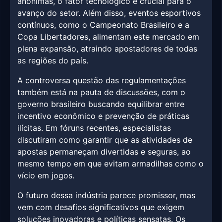
anônimas, o fator tecnológico é crucial para o
avanço do setor. Além disso, eventos esportivos
contínuos, como o Campeonato Brasileiro e a
Copa Libertadores, alimentam este mercado em
plena expansão, atraindo apostadores de todas
as regiões do país.
A controversa questão das regulamentações
também está na pauta de discussões, com o
governo brasileiro buscando equilibrar entre
incentivo econômico e prevenção de práticas
ilícitas. Em fóruns recentes, especialistas
discutiram como garantir que as atividades de
apostas permaneçam divertidas e seguras, ao
mesmo tempo em que evitam armadilhas como o
vício em jogos.
O futuro dessa indústria parece promissor, mas
vem com desafios significativos que exigem
soluções inovadoras e políticas sensatas. Os