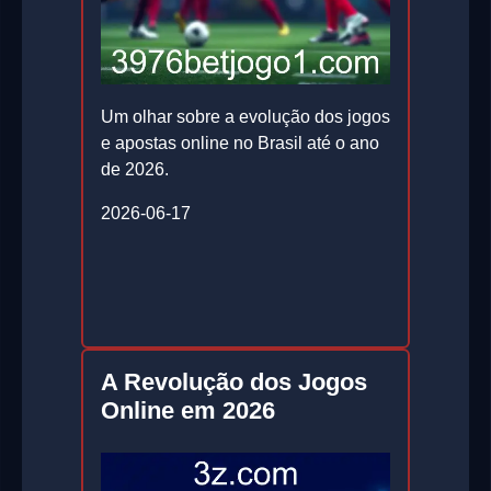
Um olhar sobre a evolução dos jogos
e apostas online no Brasil até o ano
de 2026.
2026-06-17
A Revolução dos Jogos
Online em 2026