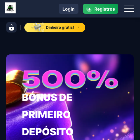
+
Login
Registros
navegação 3976 bet jogo
barra de controles 3976 bet jogo
Dinheiro grátis!
BÓNUS DE
PRIMEIRO
DEPÓSITO