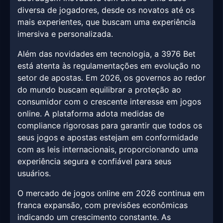
diversa de jogadores, desde os novatos até os
mais experientes, que buscam uma experiência
imersiva e personalizada.
Além das novidades em tecnologia, a 3976 Bet
está atenta às regulamentações em evolução no
setor de apostas. Em 2026, os governos ao redor
do mundo buscam equilibrar a proteção ao
consumidor com o crescente interesse em jogos
online. A plataforma adota medidas de
compliance rigorosas para garantir que todos os
seus jogos e apostas estejam em conformidade
com as leis internacionais, proporcionando uma
experiência segura e confiável para seus
usuários.
O mercado de jogos online em 2026 continua em
franca expansão, com previsões econômicas
indicando um crescimento constante. As