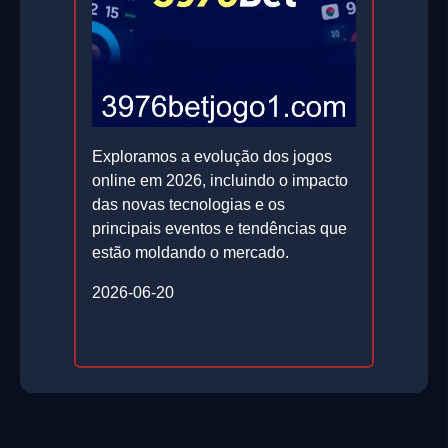
Exploramos a evolução dos jogos
online em 2026, incluindo o impacto
das novas tecnologias e os
principais eventos e tendências que
estão moldando o mercado.
2026-06-20