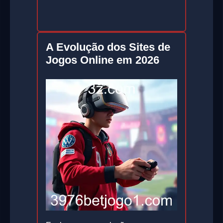
A Evolução dos Sites de
Jogos Online em 2026