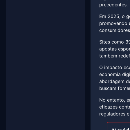
precedentes.
Em 2025, o go
promovendo um
consumidores 
Sites como 3
apostas espor
também redefi
O impacto eco
economia digi
abordagem do
buscam foment
No entanto, e
eficazes cont
reguladores e