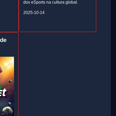
dos eSports na cultura global.
2025-10-14
 de