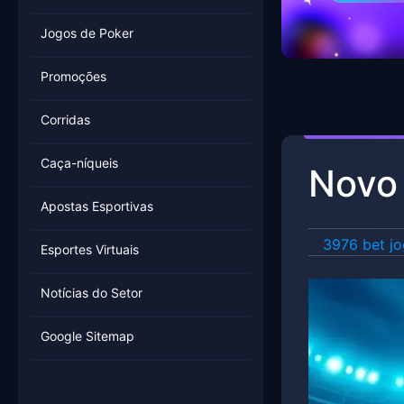
Jogos de Poker
Promoções
Corridas
Caça-níqueis
Novo 
Apostas Esportivas
3976 bet j
Esportes Virtuais
Notícias do Setor
Google Sitemap