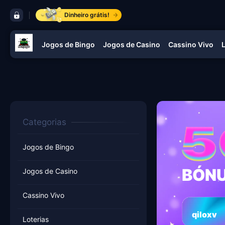
barra de controles 3976 bet jogo
Dinheiro grátis!
Jogos de Bingo
Jogos de Casino
Cassino Vivo
L
navegação 3976 bet jogo
Categorias
Jogos de Bingo
BÓNU
Jogos de Casino
Cassino Vivo
qiloxv
Loterias