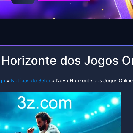
Horizonte dos Jogos On
ogo
»
Notícias do Setor
»
Novo Horizonte dos Jogos Online 