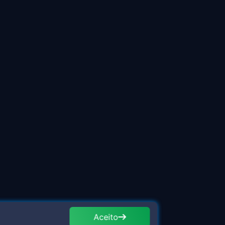
Aceito