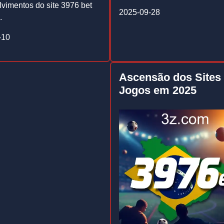
vimentos do site 3976 bet
2025-09-28
.
-10
Ascensão dos Sites
Jogos em 2025