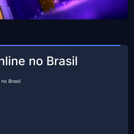
line no Brasil
no Brasil