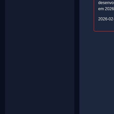
desenvol
em 2026
2026-02