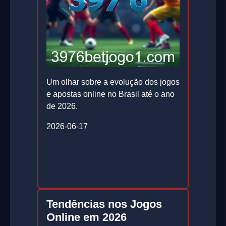
Um olhar sobre a evolução dos jogos
e apostas online no Brasil até o ano
de 2026.
2026-06-17
Tendências nos Jogos
Online em 2026