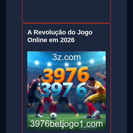
A Revolução do Jogo
Online em 2026