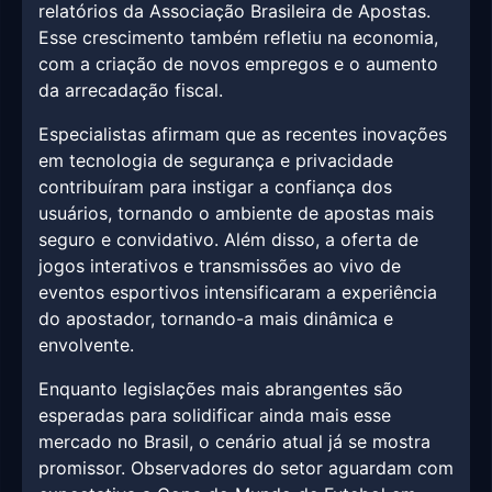
relatórios da Associação Brasileira de Apostas.
Esse crescimento também refletiu na economia,
com a criação de novos empregos e o aumento
da arrecadação fiscal.
Especialistas afirmam que as recentes inovações
em tecnologia de segurança e privacidade
contribuíram para instigar a confiança dos
usuários, tornando o ambiente de apostas mais
seguro e convidativo. Além disso, a oferta de
jogos interativos e transmissões ao vivo de
eventos esportivos intensificaram a experiência
do apostador, tornando-a mais dinâmica e
envolvente.
Enquanto legislações mais abrangentes são
esperadas para solidificar ainda mais esse
mercado no Brasil, o cenário atual já se mostra
promissor. Observadores do setor aguardam com